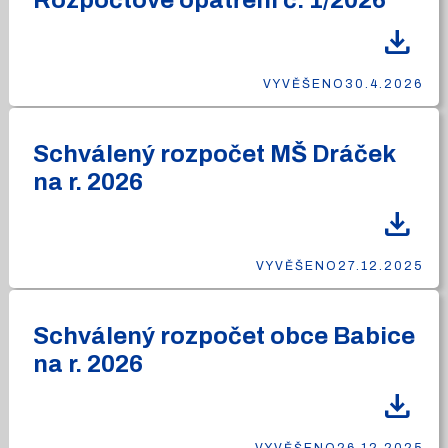
Rozpočtové opatření č. 1/2026
download
VYVĚŠENO
30.4.2026
Schválený rozpočet MŠ Dráček
na r. 2026
download
VYVĚŠENO
27.12.2025
Schválený rozpočet obce Babice
na r. 2026
download