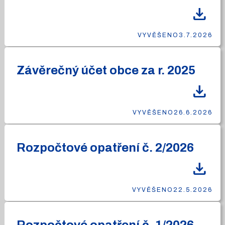
download
VYVĚŠENO
3.7.2026
Závěrečný účet obce za r. 2025
download
VYVĚŠENO
26.6.2026
Rozpočtové opatření č. 2/2026
download
VYVĚŠENO
22.5.2026