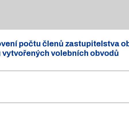
ení počtu členů zastupitelstva o
u vytvořených volebních obvodů