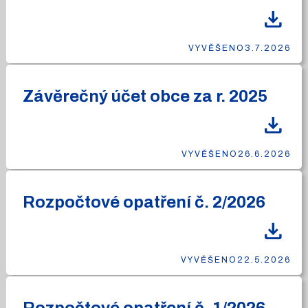
download
VYVĚŠENO
3.7.2026
Závěrečný účet obce za r. 2025
download
VYVĚŠENO
26.6.2026
Rozpočtové opatření č. 2/2026
download
VYVĚŠENO
22.5.2026