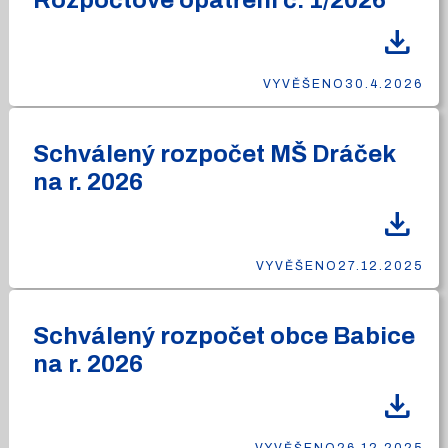
Rozpočtové opatření č. 1/2026
download
VYVĚŠENO
30.4.2026
Schválený rozpočet MŠ Dráček
na r. 2026
download
VYVĚŠENO
27.12.2025
Schválený rozpočet obce Babice
na r. 2026
download