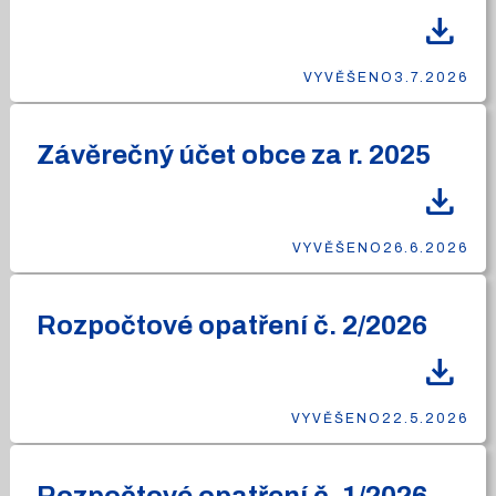
download
VYVĚŠENO
3.7.2026
Závěrečný účet obce za r. 2025
download
VYVĚŠENO
26.6.2026
Rozpočtové opatření č. 2/2026
download
VYVĚŠENO
22.5.2026