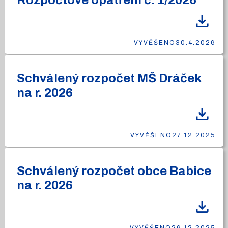
Rozpočtové opatření č. 1/2026
download
VYVĚŠENO
30.4.2026
Schválený rozpočet MŠ Dráček
na r. 2026
download
VYVĚŠENO
27.12.2025
Schválený rozpočet obce Babice
na r. 2026
download