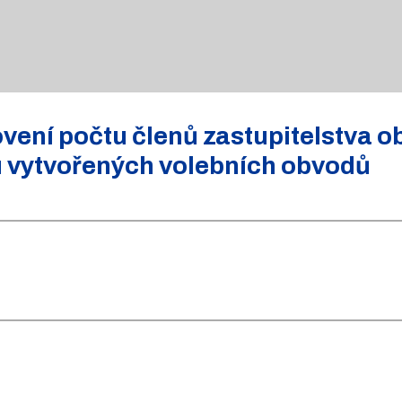
ení počtu členů zastupitelstva o
u vytvořených volebních obvodů