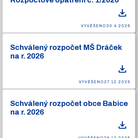
Rozpočtové opatření č. 1/2026
download
VYVĚŠENO
30.4.2026
Schválený rozpočet MŠ Dráček
na r. 2026
download
VYVĚŠENO
27.12.2025
Schválený rozpočet obce Babice
na r. 2026
download