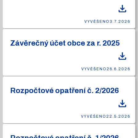
download
VYVĚŠENO
3.7.2026
Závěrečný účet obce za r. 2025
download
VYVĚŠENO
26.6.2026
Rozpočtové opatření č. 2/2026
download
VYVĚŠENO
22.5.2026