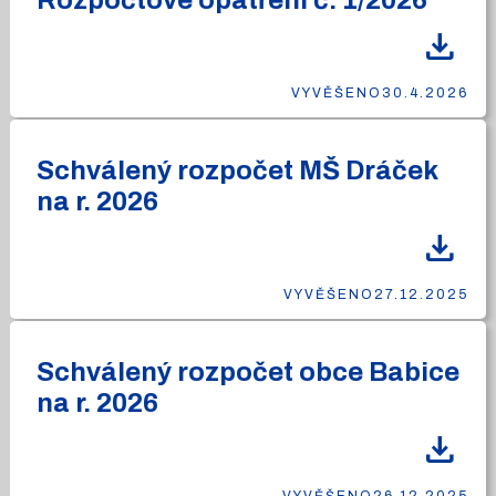
Rozpočtové opatření č. 1/2026
download
VYVĚŠENO
30.4.2026
Schválený rozpočet MŠ Dráček
na r. 2026
download
VYVĚŠENO
27.12.2025
Schválený rozpočet obce Babice
na r. 2026
download