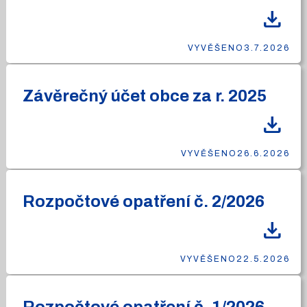
download
VYVĚŠENO
3.7.2026
Závěrečný účet obce za r. 2025
download
VYVĚŠENO
26.6.2026
Rozpočtové opatření č. 2/2026
download
VYVĚŠENO
22.5.2026