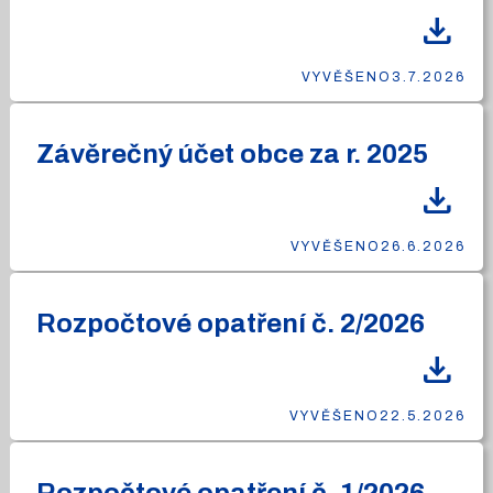
download
VYVĚŠENO
3.7.2026
Závěrečný účet obce za r. 2025
download
VYVĚŠENO
26.6.2026
Rozpočtové opatření č. 2/2026
download
VYVĚŠENO
22.5.2026