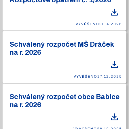
Rozpočtové opatření č. 1/2026
download
VYVĚŠENO
30.4.2026
Schválený rozpočet MŠ Dráček
na r. 2026
download
VYVĚŠENO
27.12.2025
Schválený rozpočet obce Babice
na r. 2026
download