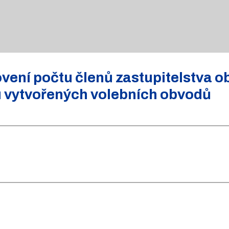
ení počtu členů zastupitelstva o
u vytvořených volebních obvodů