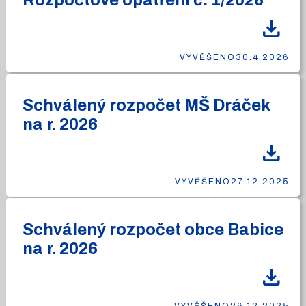
Rozpočtové opatření č. 1/2026
download
VYVĚŠENO
30.4.2026
Schválený rozpočet MŠ Dráček
na r. 2026
download
VYVĚŠENO
27.12.2025
Schválený rozpočet obce Babice
na r. 2026
download