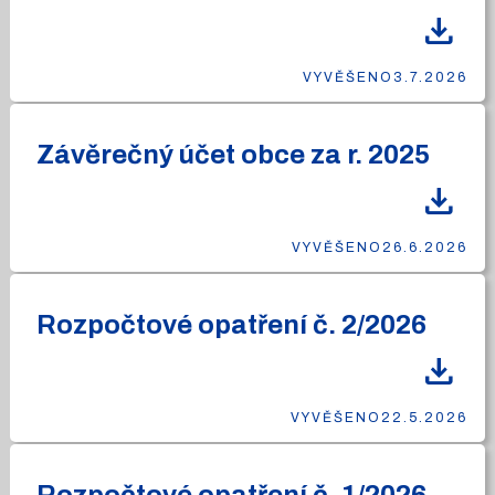
download
VYVĚŠENO
3.7.2026
Závěrečný účet obce za r. 2025
download
VYVĚŠENO
26.6.2026
Rozpočtové opatření č. 2/2026
download
VYVĚŠENO
22.5.2026