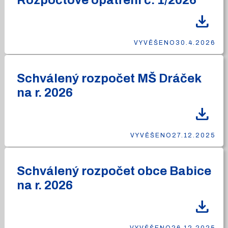
Rozpočtové opatření č. 1/2026
download
VYVĚŠENO
30.4.2026
Schválený rozpočet MŠ Dráček
na r. 2026
download
VYVĚŠENO
27.12.2025
Schválený rozpočet obce Babice
na r. 2026
download