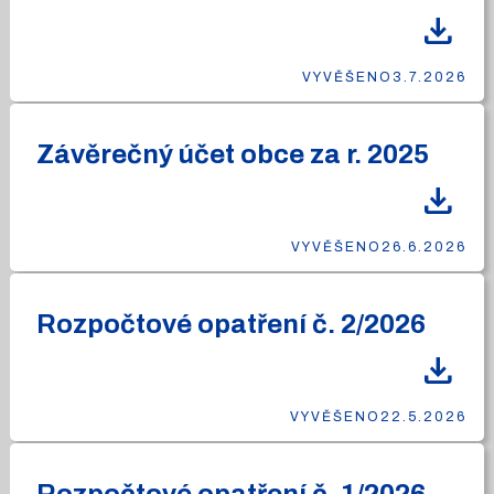
download
VYVĚŠENO
3.7.2026
Závěrečný účet obce za r. 2025
download
VYVĚŠENO
26.6.2026
Rozpočtové opatření č. 2/2026
download
VYVĚŠENO
22.5.2026