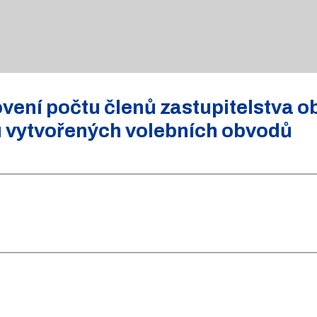
ení počtu členů zastupitelstva o
u vytvořených volebních obvodů