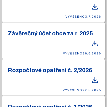
download
VYVĚŠENO
3.7.2026
Závěrečný účet obce za r. 2025
download
VYVĚŠENO
26.6.2026
Rozpočtové opatření č. 2/2026
download
VYVĚŠENO
22.5.2026