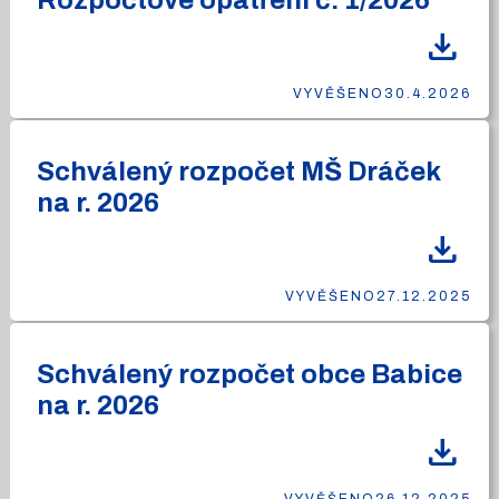
Rozpočtové opatření č. 1/2026
download
VYVĚŠENO
30.4.2026
Schválený rozpočet MŠ Dráček
na r. 2026
download
VYVĚŠENO
27.12.2025
Schválený rozpočet obce Babice
na r. 2026
download