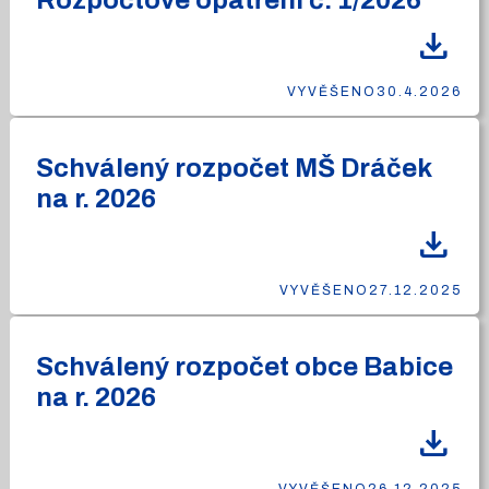
Rozpočtové opatření č. 1/2026
download
VYVĚŠENO
30.4.2026
Schválený rozpočet MŠ Dráček
na r. 2026
download
VYVĚŠENO
27.12.2025
Schválený rozpočet obce Babice
na r. 2026
download