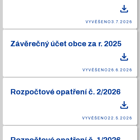
download
VYVĚŠENO
3.7.2026
Závěrečný účet obce za r. 2025
download
VYVĚŠENO
26.6.2026
Rozpočtové opatření č. 2/2026
download
VYVĚŠENO
22.5.2026