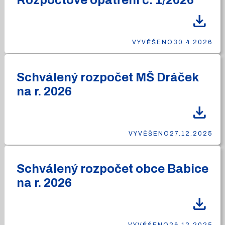
Rozpočtové opatření č. 1/2026
download
VYVĚŠENO
30.4.2026
Schválený rozpočet MŠ Dráček
na r. 2026
download
VYVĚŠENO
27.12.2025
Schválený rozpočet obce Babice
na r. 2026
download