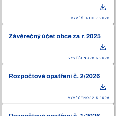
download
VYVĚŠENO
3.7.2026
Závěrečný účet obce za r. 2025
download
VYVĚŠENO
26.6.2026
Rozpočtové opatření č. 2/2026
download
VYVĚŠENO
22.5.2026