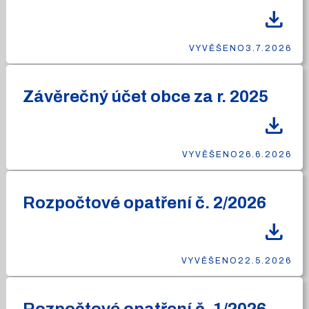
download
VYVĚŠENO
3.7.2026
Závěrečný účet obce za r. 2025
download
VYVĚŠENO
26.6.2026
Rozpočtové opatření č. 2/2026
download
VYVĚŠENO
22.5.2026