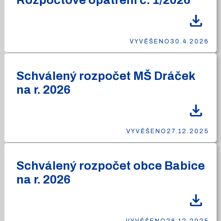
Rozpočtové opatření č. 1/2026
download
VYVĚŠENO
30.4.2026
Schválený rozpočet MŠ Dráček
na r. 2026
download
VYVĚŠENO
27.12.2025
Schválený rozpočet obce Babice
na r. 2026
download