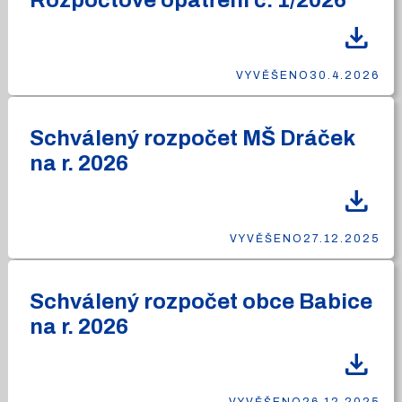
Rozpočtové opatření č. 1/2026
download
VYVĚŠENO
30.4.2026
Schválený rozpočet MŠ Dráček
na r. 2026
download
VYVĚŠENO
27.12.2025
Schválený rozpočet obce Babice
na r. 2026
download