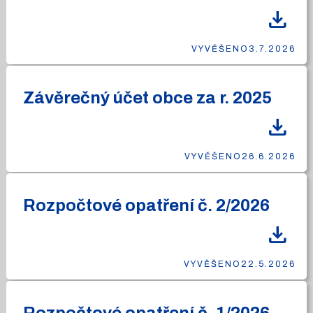
download
VYVĚŠENO
3.7.2026
Závěrečný účet obce za r. 2025
download
VYVĚŠENO
26.6.2026
Rozpočtové opatření č. 2/2026
download
VYVĚŠENO
22.5.2026