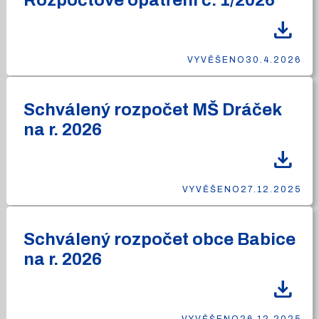
Rozpočtové opatření č. 1/2026
download
VYVĚŠENO
30.4.2026
Schválený rozpočet MŠ Dráček
na r. 2026
download
VYVĚŠENO
27.12.2025
Schválený rozpočet obce Babice
na r. 2026
download