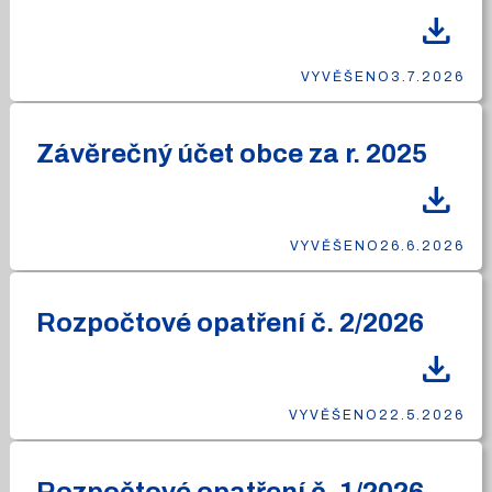
download
VYVĚŠENO
3.7.2026
Závěrečný účet obce za r. 2025
download
VYVĚŠENO
26.6.2026
Rozpočtové opatření č. 2/2026
download
VYVĚŠENO
22.5.2026