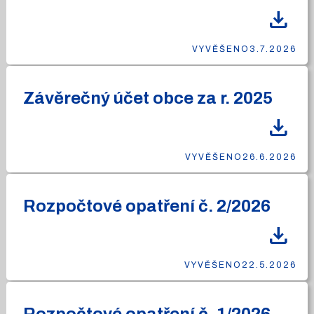
download
VYVĚŠENO
3.7.2026
Závěrečný účet obce za r. 2025
download
VYVĚŠENO
26.6.2026
Rozpočtové opatření č. 2/2026
download
VYVĚŠENO
22.5.2026