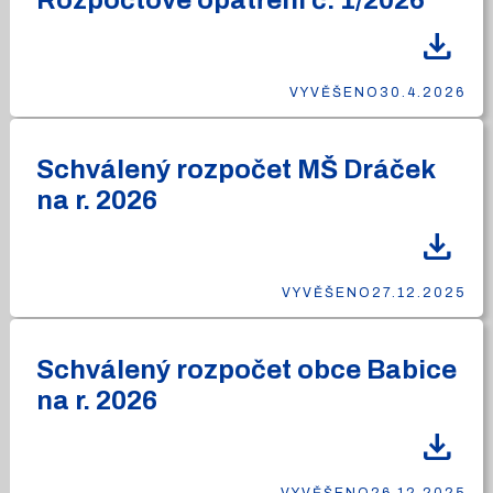
Rozpočtové opatření č. 1/2026
download
VYVĚŠENO
30.4.2026
Schválený rozpočet MŠ Dráček
na r. 2026
download
VYVĚŠENO
27.12.2025
Schválený rozpočet obce Babice
na r. 2026
download