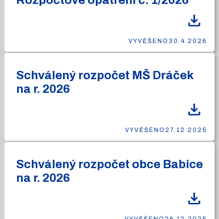
Rozpočtové opatření č. 1/2026
download
VYVĚŠENO
30.4.2026
Schválený rozpočet MŠ Dráček
na r. 2026
download
VYVĚŠENO
27.12.2025
Schválený rozpočet obce Babice
na r. 2026
download