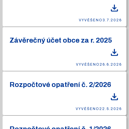
download
VYVĚŠENO
3.7.2026
Závěrečný účet obce za r. 2025
download
VYVĚŠENO
26.6.2026
Rozpočtové opatření č. 2/2026
download
VYVĚŠENO
22.5.2026