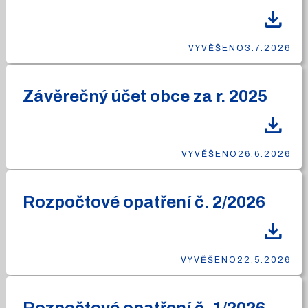
download
VYVĚŠENO
3.7.2026
Závěrečný účet obce za r. 2025
download
VYVĚŠENO
26.6.2026
Rozpočtové opatření č. 2/2026
download
VYVĚŠENO
22.5.2026