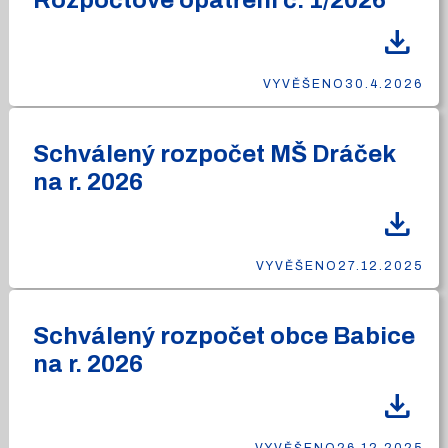
Rozpočtové opatření č. 1/2026
download
VYVĚŠENO
30.4.2026
Schválený rozpočet MŠ Dráček
na r. 2026
download
VYVĚŠENO
27.12.2025
Schválený rozpočet obce Babice
na r. 2026
download