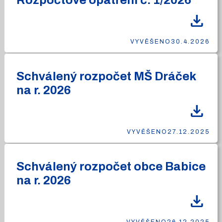
Rozpočtové opatření č. 1/2026
download
VYVĚŠENO
30.4.2026
Schválený rozpočet MŠ Dráček
na r. 2026
download
VYVĚŠENO
27.12.2025
Schválený rozpočet obce Babice
na r. 2026
download