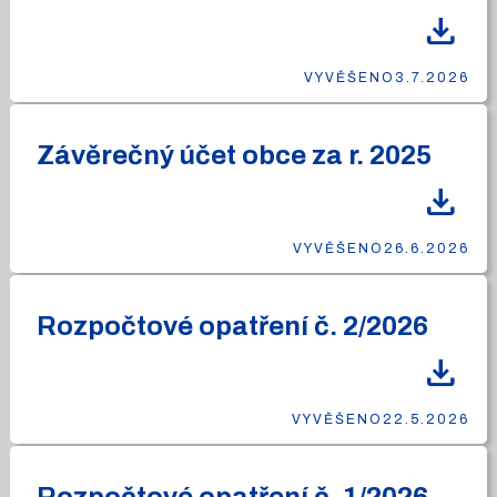
download
VYVĚŠENO
3.7.2026
Závěrečný účet obce za r. 2025
download
VYVĚŠENO
26.6.2026
Rozpočtové opatření č. 2/2026
download
VYVĚŠENO
22.5.2026