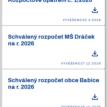
Rozpočtové opatření č. 1/2026
download
VYVĚŠENO
30.4.2026
Schválený rozpočet MŠ Dráček
na r. 2026
download
VYVĚŠENO
27.12.2025
Schválený rozpočet obce Babice
na r. 2026
download