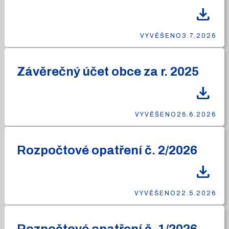
download
VYVĚŠENO
3.7.2026
Závěrečný účet obce za r. 2025
download
VYVĚŠENO
26.6.2026
Rozpočtové opatření č. 2/2026
download
VYVĚŠENO
22.5.2026