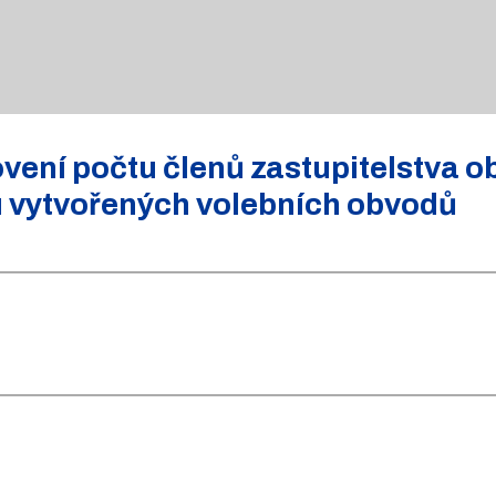
ení počtu členů zastupitelstva o
u vytvořených volebních obvodů