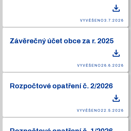
download
VYVĚŠENO
3.7.2026
Závěrečný účet obce za r. 2025
download
VYVĚŠENO
26.6.2026
Rozpočtové opatření č. 2/2026
download
VYVĚŠENO
22.5.2026