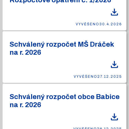
Rozpočtové opatření č. 1/2026
download
VYVĚŠENO
30.4.2026
Schválený rozpočet MŠ Dráček
na r. 2026
download
VYVĚŠENO
27.12.2025
Schválený rozpočet obce Babice
na r. 2026
download