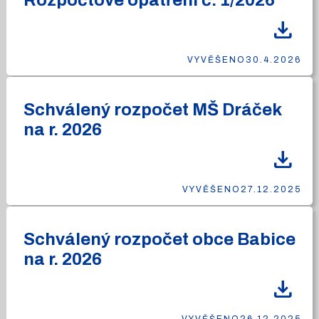
Rozpočtové opatření č. 1/2026
download
VYVĚŠENO
30.4.2026
Schválený rozpočet MŠ Dráček
na r. 2026
download
VYVĚŠENO
27.12.2025
Schválený rozpočet obce Babice
na r. 2026
download