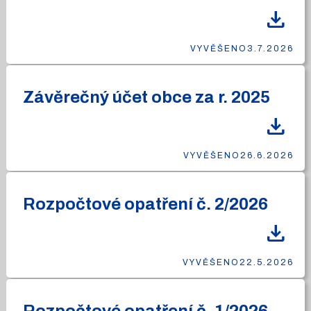
download
VYVĚŠENO
3.7.2026
Závěrečný účet obce za r. 2025
download
VYVĚŠENO
26.6.2026
Rozpočtové opatření č. 2/2026
download
VYVĚŠENO
22.5.2026