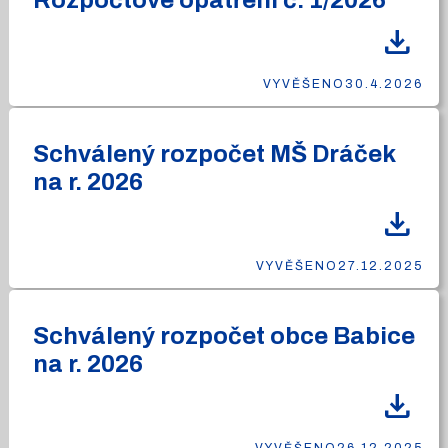
Rozpočtové opatření č. 1/2026
download
VYVĚŠENO
30.4.2026
Schválený rozpočet MŠ Dráček
na r. 2026
download
VYVĚŠENO
27.12.2025
Schválený rozpočet obce Babice
na r. 2026
download