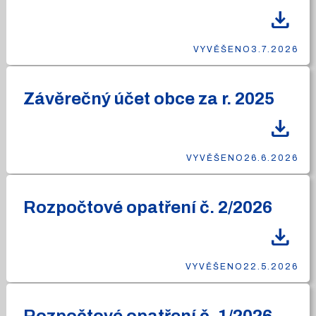
download
VYVĚŠENO
3.7.2026
Závěrečný účet obce za r. 2025
download
VYVĚŠENO
26.6.2026
Rozpočtové opatření č. 2/2026
download
VYVĚŠENO
22.5.2026