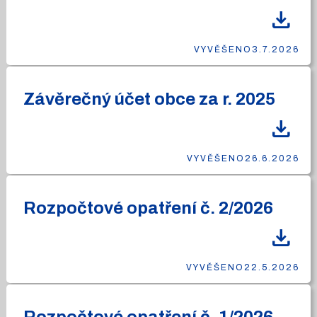
download
VYVĚŠENO
3.7.2026
Závěrečný účet obce za r. 2025
download
VYVĚŠENO
26.6.2026
Rozpočtové opatření č. 2/2026
download
VYVĚŠENO
22.5.2026