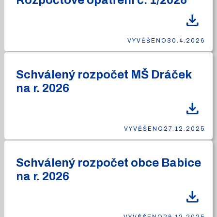
Rozpočtové opatření č. 1/2026
download
VYVĚŠENO
30.4.2026
Schválený rozpočet MŠ Dráček
na r. 2026
download
VYVĚŠENO
27.12.2025
Schválený rozpočet obce Babice
na r. 2026
download