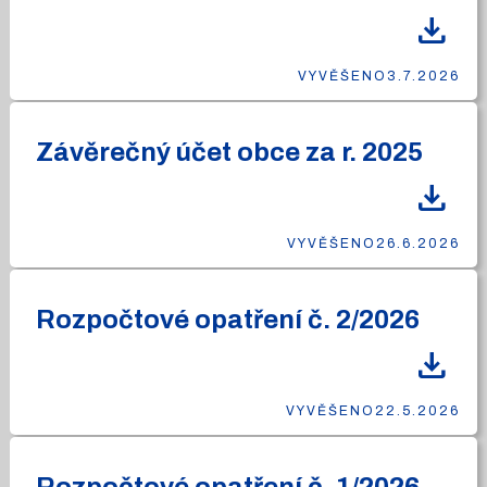
download
VYVĚŠENO
3.7.2026
Závěrečný účet obce za r. 2025
download
VYVĚŠENO
26.6.2026
Rozpočtové opatření č. 2/2026
download
VYVĚŠENO
22.5.2026