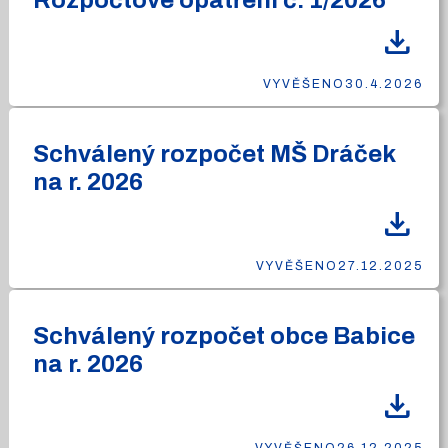
Rozpočtové opatření č. 1/2026
download
VYVĚŠENO
30.4.2026
Schválený rozpočet MŠ Dráček
na r. 2026
download
VYVĚŠENO
27.12.2025
Schválený rozpočet obce Babice
na r. 2026
download