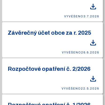
download
VYVĚŠENO
3.7.2026
Závěrečný účet obce za r. 2025
download
VYVĚŠENO
26.6.2026
Rozpočtové opatření č. 2/2026
download
VYVĚŠENO
22.5.2026