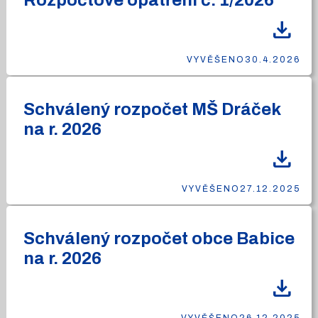
Rozpočtové opatření č. 1/2026
download
VYVĚŠENO
30.4.2026
Schválený rozpočet MŠ Dráček
na r. 2026
download
VYVĚŠENO
27.12.2025
Schválený rozpočet obce Babice
na r. 2026
download