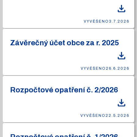
download
VYVĚŠENO
3.7.2026
Závěrečný účet obce za r. 2025
download
VYVĚŠENO
26.6.2026
Rozpočtové opatření č. 2/2026
download
VYVĚŠENO
22.5.2026