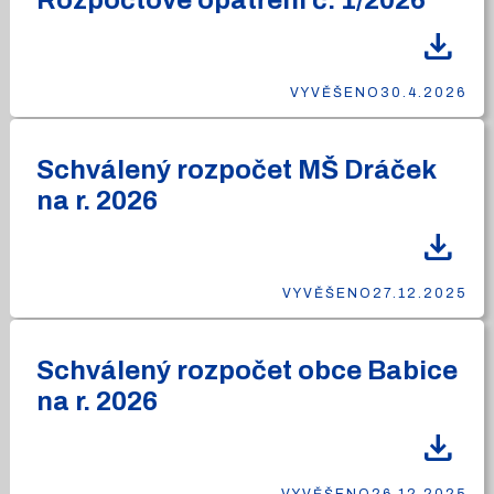
Rozpočtové opatření č. 1/2026
download
VYVĚŠENO
30.4.2026
Schválený rozpočet MŠ Dráček
na r. 2026
download
VYVĚŠENO
27.12.2025
Schválený rozpočet obce Babice
na r. 2026
download