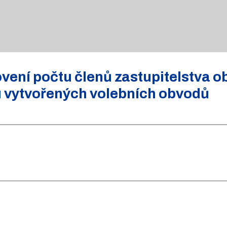
ení počtu členů zastupitelstva o
u vytvořených volebních obvodů