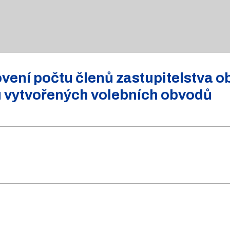
ení počtu členů zastupitelstva o
u vytvořených volebních obvodů