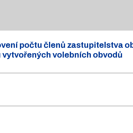
ení počtu členů zastupitelstva o
u vytvořených volebních obvodů