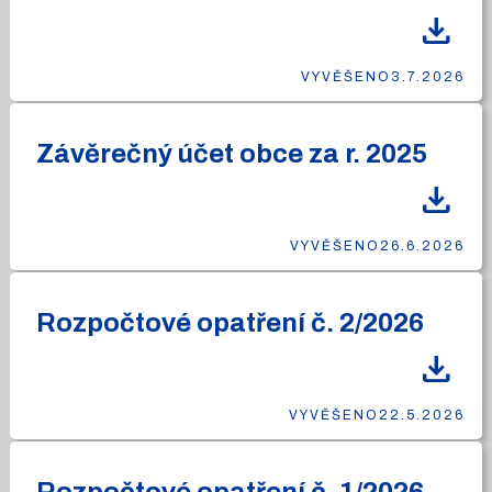
download
VYVĚŠENO
3.7.2026
Závěrečný účet obce za r. 2025
download
VYVĚŠENO
26.6.2026
Rozpočtové opatření č. 2/2026
download
VYVĚŠENO
22.5.2026