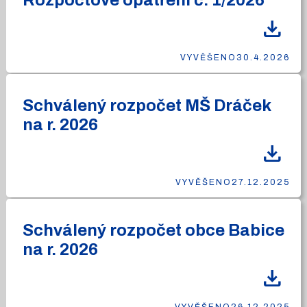
Rozpočtové opatření č. 1/2026
download
VYVĚŠENO
30.4.2026
Schválený rozpočet MŠ Dráček
na r. 2026
download
VYVĚŠENO
27.12.2025
Schválený rozpočet obce Babice
na r. 2026
download