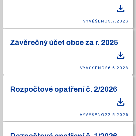
download
VYVĚŠENO
3.7.2026
Závěrečný účet obce za r. 2025
download
VYVĚŠENO
26.6.2026
Rozpočtové opatření č. 2/2026
download
VYVĚŠENO
22.5.2026