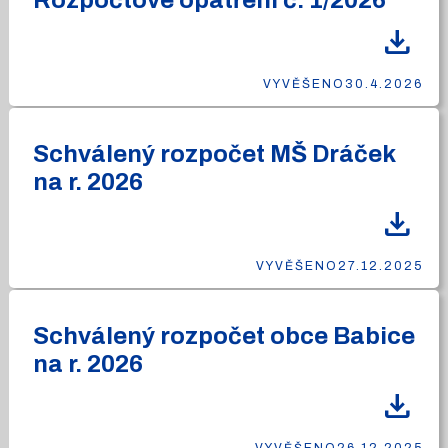
Rozpočtové opatření č. 1/2026
download
VYVĚŠENO
30.4.2026
Schválený rozpočet MŠ Dráček
na r. 2026
download
VYVĚŠENO
27.12.2025
Schválený rozpočet obce Babice
na r. 2026
download