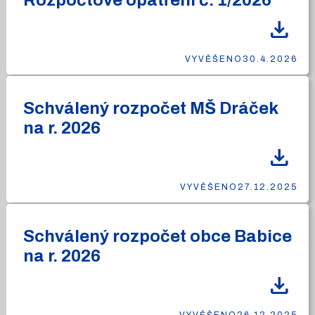
Rozpočtové opatření č. 1/2026
download
VYVĚŠENO
30.4.2026
Schválený rozpočet MŠ Dráček
na r. 2026
download
VYVĚŠENO
27.12.2025
Schválený rozpočet obce Babice
na r. 2026
download