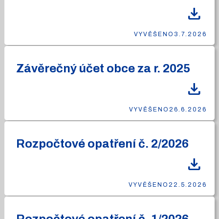
download
VYVĚŠENO
3.7.2026
Závěrečný účet obce za r. 2025
download
VYVĚŠENO
26.6.2026
Rozpočtové opatření č. 2/2026
download
VYVĚŠENO
22.5.2026