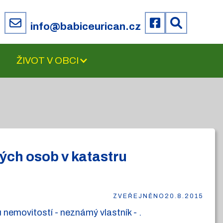
6
info@babiceurican.cz
ŽIVOT V OBCI
ých osob v katastru
ZVEŘEJNĚNO
20.8.2015
nemovitostí - neznámý vlastník - .