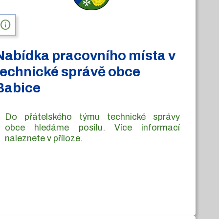
info
Nabídka pracovního místa v
technické správě obce
Babice
Do přátelského týmu technické správy
obce hledáme posilu. Více informací
naleznete v příloze.