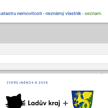
tastru nemovitostí - neznámý vlastník -
seznam
.
ZVEŘEJNĚNO
4.8.2026