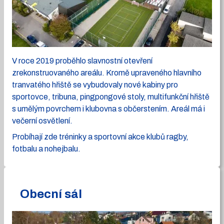
V roce 2019 proběhlo slavnostní otevření
zrekonstruovaného areálu. Kromě upraveného hlavního
tranvatého hřiště se vybudovaly nové kabiny pro
sportovce, tribuna, pingpongové stoly, multifunkční hřiště
s umělým povrchem i klubovna s občerstením. Areál má i
večerní osvětlení.
Probíhají zde tréninky a sportovní akce klubů ragby,
fotbalu a nohejbalu.
Obecní sál