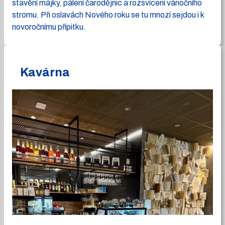
stavění májky, pálení čarodějnic a rozsvícení vánočního
stromu. Při oslavách Nového roku se tu mnozí sejdou i k
novoročnímu přípitku.
Kavárna