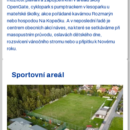
OpenGate, cyklopark s pumptrackem v lesoparku u
mateřské školky, akce pořádané kavárnou Rozmarýn
nebo hospodou Na Kopečku. A v neposlední řadě je
centrem obecních akcí náves, na které se setkáváme při
masopustním průvodu, oslavách dětského dne,
rozsvícení vánočního stromu nebo u přípitku k Novému
roku.
Sportovní areál