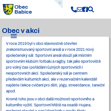
10
Obec
Babice
Obec v akci
V roce 2019 byl v obci slavnostně otevřen
zrekonstruovaný sportovní areál a v roce 2021 nový
společenský sál. Sportovní areál slouží jak místním
sportovním klubům fotbalu a ragby, tak jako sportoviště
pro volný čas i pořádání různých sportovních i
nesportovních akcí. Společenský sál je centrem
především kulturních akcí, ale v rezervačním kalendáři
najdete i lekce cvičení pro děti, jógy, streetdance, taneční
apod.
Kromě toho jsou v obci další možnosti sportovního a
kulturního vyžití. Sportovní hřiště na osadě Hujara,
možnost plavání a zapůjčení knih v areálu školy