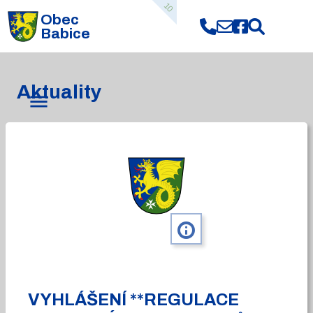
10
Obec
Babice
Aktuality
info
VYHLÁŠENÍ **REGULACE