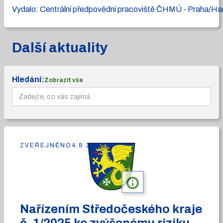
Vydalo: Centrální předpovědní pracoviště ČHMÚ - Praha/H
Další aktuality
Hledání:
Zobrazit vše
ZVEŘEJNĚNO
4.8.2026
info
Nařízením Středočeského kraje