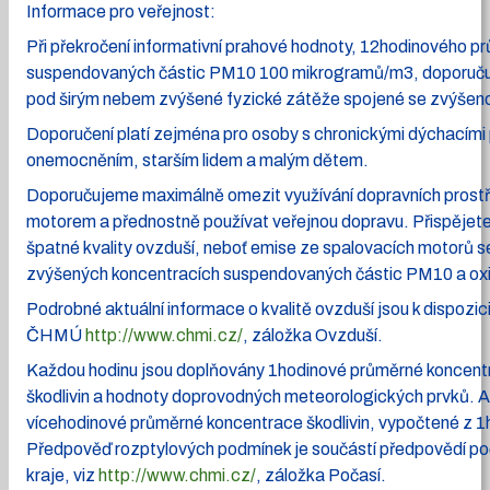
Informace pro veřejnost:
Při překročení informativní prahové hodnoty, 12hodinového p
suspendovaných částic PM10 100 mikrogramů/m3, doporučuj
pod širým nebem zvýšené fyzické zátěže spojené se zvýšeno
Doporučení platí zejména pro osoby s chronickými dýchacími
onemocněním, starším lidem a malým dětem.
Doporučujeme maximálně omezit využívání dopravních prost
motorem a přednostně používat veřejnou dopravu. Přispějete
špatné kvality ovzduší, neboť emise ze spalovacích motorů s
zvýšených koncentracích suspendovaných částic PM10 a oxi
Podrobné aktuální informace o kvalitě ovzduší jsou k dispozic
ČHMÚ
http://www.chmi.cz/
, záložka Ovzduší.
Každou hodinu jsou doplňovány 1hodinové průměrné koncen
škodlivin a hodnoty doprovodných meteorologických prvků. A
vícehodinové průměrné koncentrace škodlivin, vypočtené z 1
Předpověď rozptylových podmínek je součástí předpovědí poč
kraje, viz
http://www.chmi.cz/
, záložka Počasí.