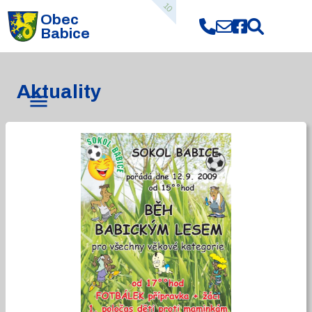
10
Obec
Babice
Aktuality