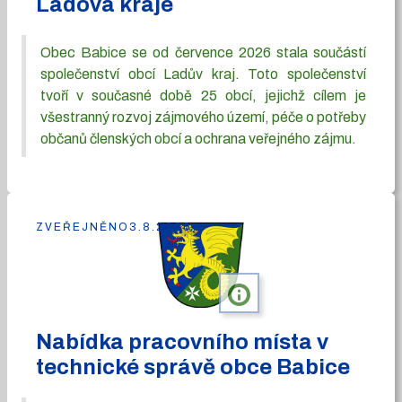
Ladova kraje
Obec Babice se od července 2026 stala součástí
společenství obcí Ladův kraj. Toto společenství
tvoří v současné době 25 obcí, jejichž cílem je
všestranný rozvoj zájmového území, péče o potřeby
občanů členských obcí a ochrana veřejného zájmu.
ZVEŘEJNĚNO
3.8.2026
info
Nabídka pracovního místa v
technické správě obce Babice