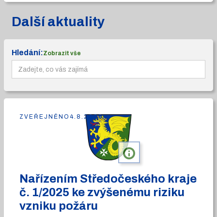
Další aktuality
Hledání:
Zobrazit vše
ZVEŘEJNĚNO
4.8.2026
info
Nařízením Středočeského kraje
č. 1/2025 ke zvýšenému riziku
vzniku požáru