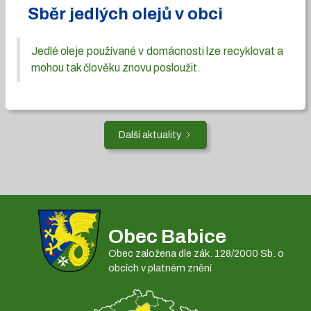
Sběr jedlých olejů v obci
Jedlé oleje používané v domácnosti lze recyklovat a
mohou tak člověku znovu posloužit.
Další aktuality
Obec Babice
Obec založena dle zák. 128/2000 Sb. o
obcích v platném znění