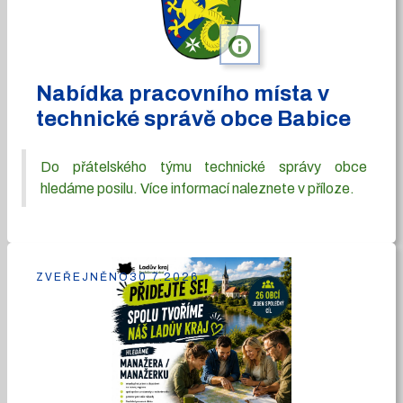
info
Nabídka pracovního místa v
technické správě obce Babice
Do přátelského týmu technické správy obce
hledáme posilu. Více informací naleznete v příloze.
ZVEŘEJNĚNO
30.7.2026