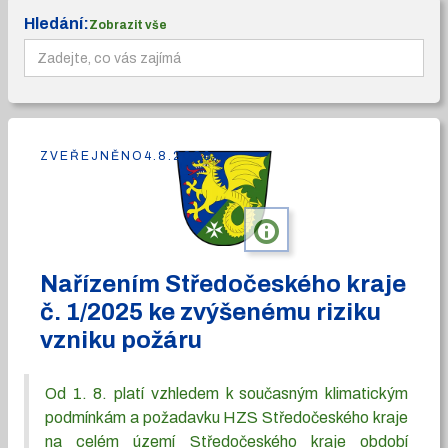
Hledání:
Zobrazit vše
ZVEŘEJNĚNO
4.8.2026
info
Nařízením Středočeského kraje
č. 1/2025 ke zvýšenému riziku
vzniku požáru
Od 1. 8. platí vzhledem k současným klimatickým
podmínkám a požadavku HZS Středočeského kraje
na celém území Středočeského kraje období