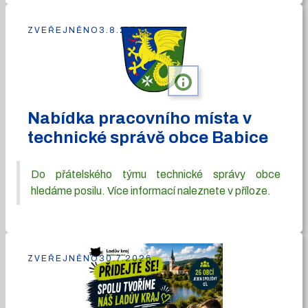
ZVEŘEJNĚNO
3.8.2026
info
Nabídka pracovního místa v
technické správě obce Babice
Do přátelského týmu technické správy obce
hledáme posilu. Více informací naleznete v příloze.
ZVEŘEJNĚNO
30.7.2026