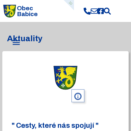
10
Obec
Babice
Aktuality
info
" Cesty, které nás spojují "