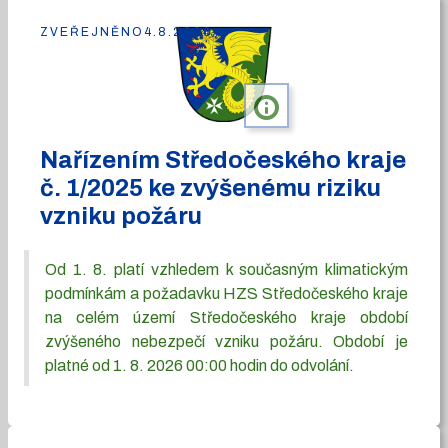
ZVEŘEJNĚNO
4.8.2026
info
Nařízením Středočeského kraje
č. 1/2025 ke zvýšenému riziku
vzniku požáru
Od 1. 8. platí vzhledem k současným klimatickým
podmínkám a požadavku HZS Středočeského kraje
na celém území Středočeského kraje období
zvýšeného nebezpečí vzniku požáru. Období je
platné od 1. 8. 2026 00:00 hodin do odvolání.