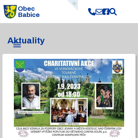
10
Obec
Babice
Aktuality