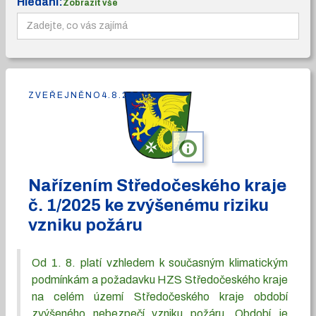
Hledání:
Zobrazit vše
ZVEŘEJNĚNO
4.8.2026
info
Nařízením Středočeského kraje
č. 1/2025 ke zvýšenému riziku
vzniku požáru
Od 1. 8. platí vzhledem k současným klimatickým
podmínkám a požadavku HZS Středočeského kraje
na celém území Středočeského kraje období
zvýšeného nebezpečí vzniku požáru. Období je