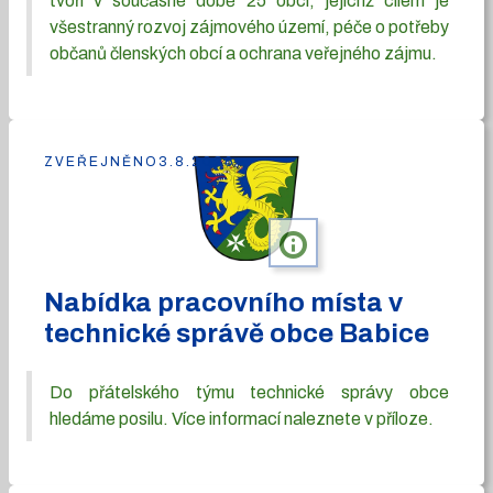
tvoří v současné době 25 obcí, jejichž cílem je
všestranný rozvoj zájmového území, péče o potřeby
občanů členských obcí a ochrana veřejného zájmu.
ZVEŘEJNĚNO
3.8.2026
info
Nabídka pracovního místa v
technické správě obce Babice
Do přátelského týmu technické správy obce
hledáme posilu. Více informací naleznete v příloze.