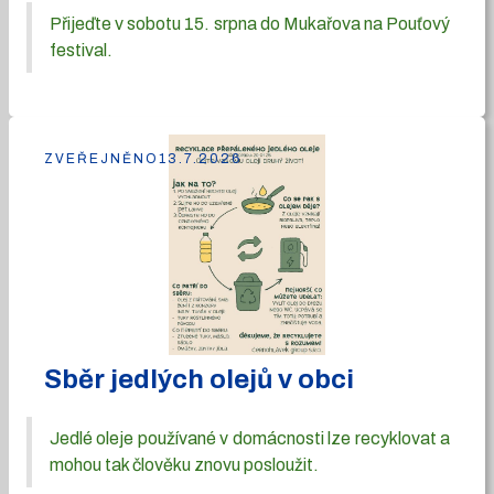
Přijeďte v sobotu 15. srpna do Mukařova na Pouťový
festival.
ZVEŘEJNĚNO
13.7.2026
Sběr jedlých olejů v obci
Jedlé oleje používané v domácnosti lze recyklovat a
mohou tak člověku znovu posloužit.