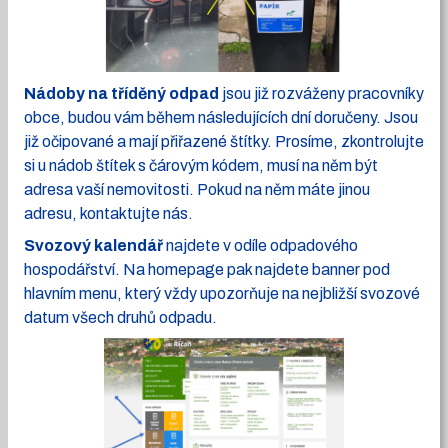
Nádoby na tříděný odpad
jsou již rozváženy pracovníky
obce, budou vám během následujících dní doručeny. Jsou
již očipované a mají přiřazené štítky. Prosíme, zkontrolujte
si u nádob štítek s čárovým kódem, musí na něm být
adresa vaší nemovitosti. Pokud na něm máte jinou
adresu, kontaktujte nás.
Svozový kalendář
najdete v odíle odpadového
hospodářství. Na homepage pak najdete banner pod
hlavním menu, který vždy upozorňuje na nejbližší svozové
datum všech druhů odpadu.