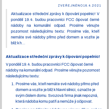
ZVEŘEJNĚNO
16.4.2021
Aktualizace středeční zprávy k čipování popelnic! V
pondělí 19.4. budou pracovníci FCC čipovat černé
nádoby na komunální odpad. Prosíme věnujte
pozornost následujícímu textu: Prosíme vás, kteří
nemáte své nádoby přímo před domem a vozíte je
blíž k h...
Aktualizace středeční zprávy k čipování popelnic!
V pondělí 19.4. budou pracovníci FCC čipovat černé
nádoby na komunální odpad. Prosíme věnujte pozornost
následujícímu textu:
Prosíme vás, kteří nemáte své nádoby přímo před
domem a vozíte je blíž k hlavní silnici, označte je
svým číslem domu. Svozová firma jinak nepozná,
která nádoba komu patří a nemůže ji očipovat.