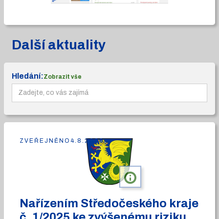
Další aktuality
Hledání:
Zobrazit vše
ZVEŘEJNĚNO
4.8.2026
info
Nařízením Středočeského kraje
č. 1/2025 ke zvýšenému riziku