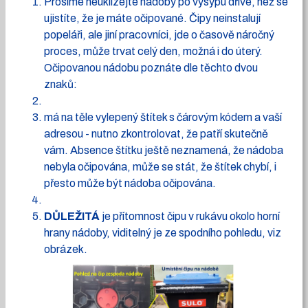
Prosíme neuklízejte nádoby po výsypu dříve, než se
ujistíte, že je máte očipované. Čipy neinstalují
popeláři, ale jiní pracovníci, jde o časově náročný
proces, může trvat celý den, možná i do úterý.
Očipovanou nádobu poznáte dle těchto dvou
znaků:
má na těle vylepený štítek s čárovým kódem a vaší
adresou - nutno zkontrolovat, že patří skutečně
vám. Absence štítku ještě neznamená, že nádoba
nebyla očipována, může se stát, že štítek chybí, i
přesto může být nádoba očipována.
DŮLEŽITÁ
je přítomnost čipu v rukávu okolo horní
hrany nádoby, viditelný je ze spodního pohledu, viz
obrázek.