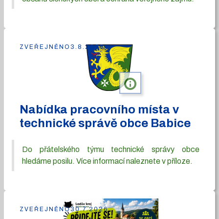
ZVEŘEJNĚNO
3.8.2026
info
Nabídka pracovního místa v
technické správě obce Babice
Do přátelského týmu technické správy obce
hledáme posilu. Více informací naleznete v příloze.
ZVEŘEJNĚNO
30.7.2026