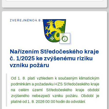
ZVEŘEJNĚNO
4.8.2026
info
Nařízením Středočeského kraje
č. 1/2025 ke zvýšenému riziku
vzniku požáru
Od 1. 8. platí vzhledem k současným klimatickým
podmínkám a požadavku HZS Středočeského kraje
na celém území Středočeského kraje období
zvýšeného nebezpečí vzniku požáru. Období je
platné od 1. 8. 2026 00:00 hodin do odvolání.