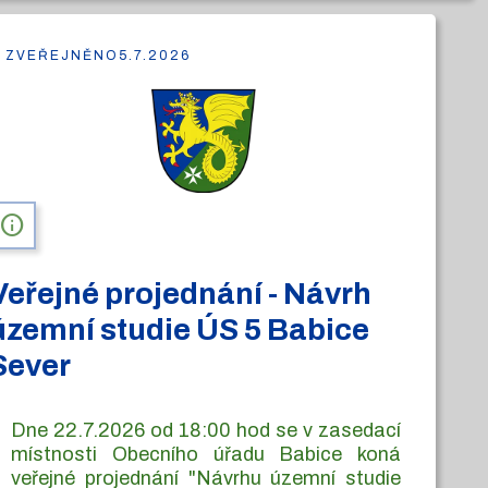
ZVEŘEJNĚNO
5.7.2026
info
Veřejné projednání - Návrh
územní studie ÚS 5 Babice
Sever
Dne 22.7.2026 od 18:00 hod se v zasedací
místnosti Obecního úřadu Babice koná
veřejné projednání "Návrhu územní studie