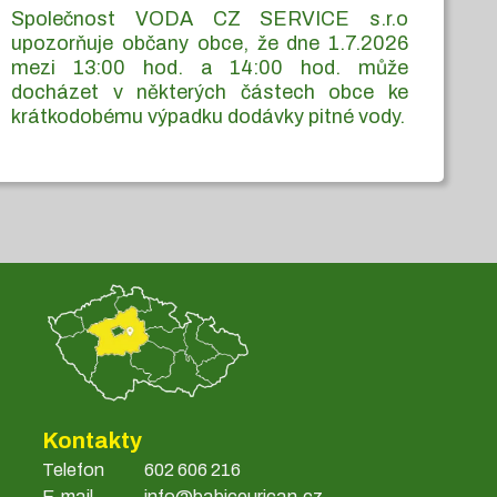
Společnost VODA CZ SERVICE s.r.o
upozorňuje občany obce, že dne 1.7.2026
mezi 13:00 hod. a 14:00 hod. může
docházet v některých částech obce ke
krátkodobému výpadku dodávky pitné vody.
Kontakty
Telefon
602 606 216
E-mail
info@babiceurican.cz