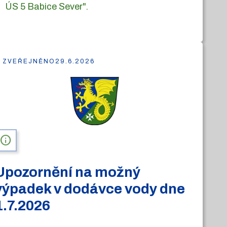
ÚS 5 Babice Sever".
ZVEŘEJNĚNO
29.6.2026
info
Upozornění na možný
výpadek v dodávce vody dne
1.7.2026