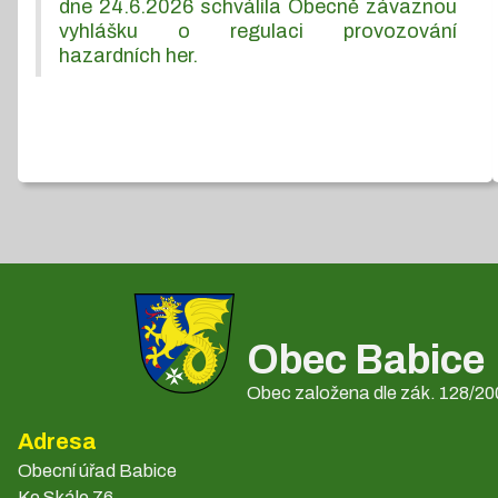
dne 24.6.2026 schválila Obecně závaznou
vyhlášku o regulaci provozování
hazardních her.
Obec Babice
Obec založena dle zák. 128/200
Adresa
Obecní úřad Babice
Ke Skále 76