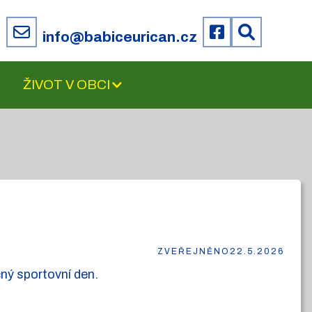
6
info@babiceurican.cz
ŽIVOT V OBCI
ZVEŘEJNĚNO
22.5.2026
ný sportovní den.