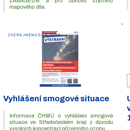
ZABAGED® a pro obnovu státního
mapového díla.
ZVEŘEJNĚNO
30.6.2026
Vyhlášení smogové situace
Informace ČHMÚ o vyhlášení smogové
situace ve Středočeském kraji z důvodu
vysokých koncentrací přízemního ozonu.