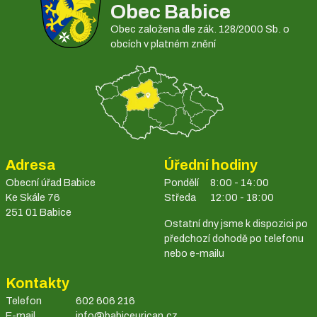
Obec Babice
Obec založena dle zák. 128/2000 Sb. o
obcích v platném znění
Adresa
Úřední hodiny
Obecní úřad Babice
Pondělí
8:00 - 14:00
Ke Skále 76
Středa
12:00 - 18:00
251 01 Babice
Ostatní dny jsme k dispozici po
předchozí dohodě po telefonu
nebo e-mailu
Kontakty
Telefon
602 606 216
E-mail
info@babiceurican.cz