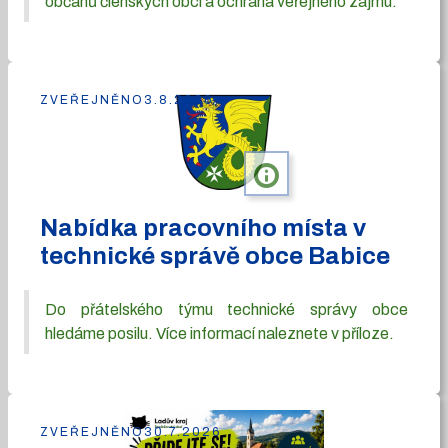
občanů členských obcí a ochrana veřejného zájmu.
ZVEŘEJNĚNO
3.8.2026
info
Nabídka pracovního místa v
technické správě obce Babice
Do přátelského týmu technické správy obce
hledáme posilu. Více informací naleznete v příloze.
ZVEŘEJNĚNO
30.7.2026