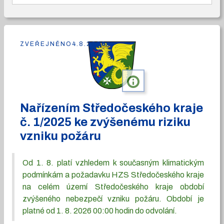
ZVEŘEJNĚNO
4.8.2026
info
Nařízením Středočeského kraje
č. 1/2025 ke zvýšenému riziku
vzniku požáru
Od 1. 8. platí vzhledem k současným klimatickým
podmínkám a požadavku HZS Středočeského kraje
na celém území Středočeského kraje období
zvýšeného nebezpečí vzniku požáru. Období je
platné od 1. 8. 2026 00:00 hodin do odvolání.