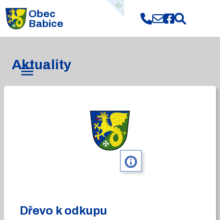
10
Obec
Babice
Aktuality
info
Dřevo k odkupu